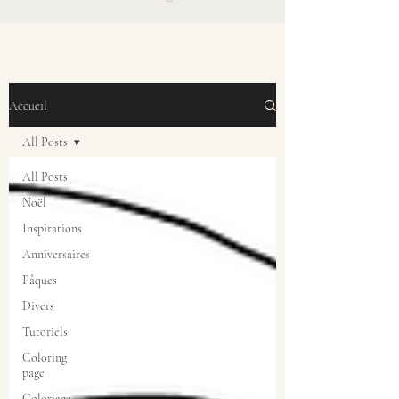
Accueil
All Posts
All Posts
Noël
Inspirations
Anniversaires
Pâques
Divers
Tutoriels
Coloring
page
Coloriage