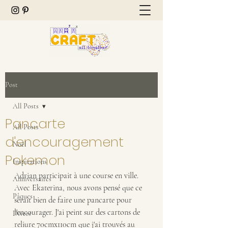
Post
All Posts
Pancarte
All Posts
d'encouragement
Noël
Pokemon
Inspirations
Adrian participait à une course en ville. 
Anniversaires
Avec Ekaterina, nous avons pensé que ce 
Pâques
serait bien de faire une pancarte pour 
l'encourager. J'ai peint sur des cartons de 
Divers
reliure 70cmx110cm que j'ai trouvés au 