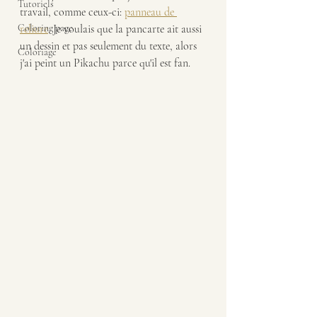
Tutoriels
travail, comme ceux-ci: 
panneau de 
Coloring page
reliure
. Je voulais que la pancarte ait aussi 
un dessin et pas seulement du texte, alors 
Coloriage
j'ai peint un Pikachu parce qu'il est fan.