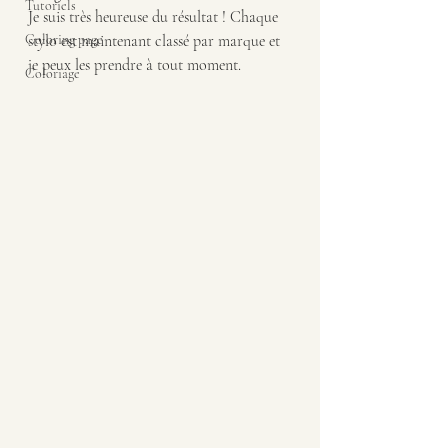
Tutoriels
Je suis très heureuse du résultat ! Chaque 
Coloring page
stylo est maintenant classé par marque et 
je peux les prendre à tout moment.
Coloriage