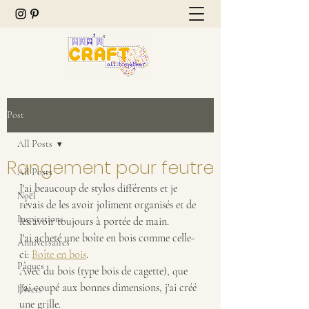
Post
All Posts
Rangement pour feutre
All Posts
J'ai beaucoup de stylos différents et je 
Noël
rêvais de les avoir joliment organisés et de 
Inspirations
les avoir toujours à portée de main.
J'ai acheté une boîte en bois comme celle-
Anniversaires
ci: 
Boîte en bois
.
Pâques
Avec du bois (type bois de cagette), que 
j'ai coupé aux bonnes dimensions, j'ai créé 
Divers
une grille.